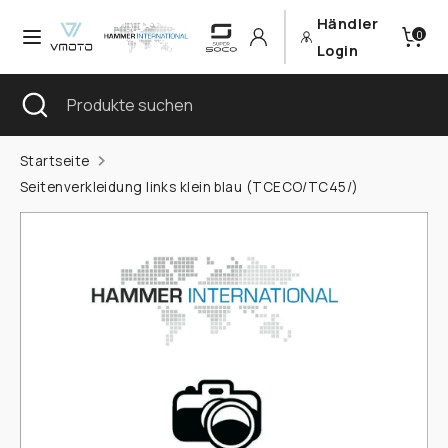
Direkt
Händler
Währung
0
zum
Deutschland (EUR €)
Login
Inhalt
Sprache
Suchen
Suche
Produkte
Deutsch
schließen
suchen
Suchen
Produkte
Startseite
suchen
Seitenverkleidung links klein blau (TCECO/TC45/)