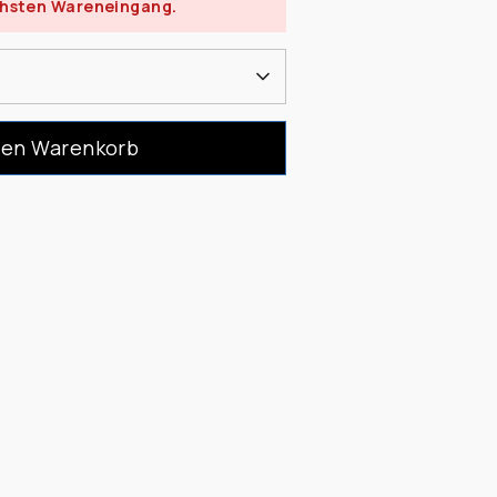
chsten Wareneingang.
den Warenkorb