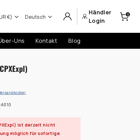
Händler
0
Sprache
UR €)
Deutsch
Login
Über-Uns
Kontakt
Blog
(CPXExpl)
Versandkosten
-A010
PXExpl)
ist derzeit nicht
lung möglich für sofortige