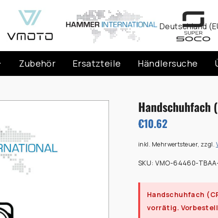
Währung
Deutschland (E
Zubehör
Ersatzteile
Händlersuche
Handschuhfach 
€10.62
inkl. Mehrwertsteuer, zzgl.
SKU:
VMO-64460-TBAA
Handschuhfach (C
vorrätig. Vorbestel