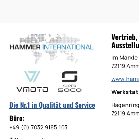
Vertrieb,
Ausstell
Im Marxle
72119 Am
www.hamm
Werkstatt
Die Nr.1 in Qualität und Service
Hagenring
72119 Am
Büro:
+49 (0) 7032 9185 103