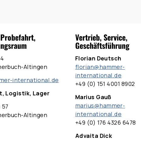
 Probefahrt,
Vertrieb, Service,
ungsraum
Geschäftsführung
 4
Florian Deutsch
merbuch-Altingen
florian@hammer-
international.de
er-international.de
+49 (0) 151 4001 8902
, Logistik, Lager
Marius Gauß
marius@hammer-
 57
international.de
merbuch-Altingen
+49 (0) 176 4326 6478
Advaita Dick