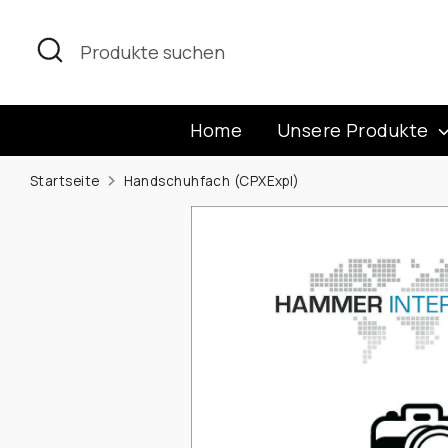
Direkt
zum
Suchen
Produkte
Inhalt
suchen
Home
Unsere Produkte
Startseite
Handschuhfach (CPXExpl)