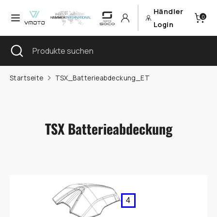
Direkt
Händler
Währung
0
zum
Deutschland (EUR €)
Login
Inhalt
Sprache
Suchen
Suche
Produkte
Deutsch
schließen
suchen
Suchen
Produkte
Startseite
TSX_Batterieabdeckung_ET
suchen
TSX Batterieabdeckung