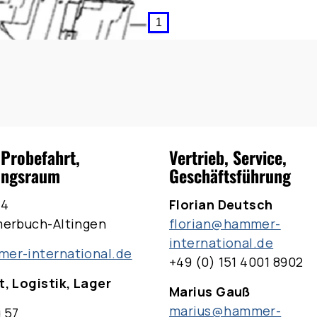
 Probefahrt,
Vertrieb, Service,
ungsraum
Geschäftsführung
 4
Florian Deutsch
merbuch-Altingen
florian@hammer-
international.de
er-international.de
+49 (0) 151 4001 8902
, Logistik, Lager
Marius Gauß
marius@hammer-
 57