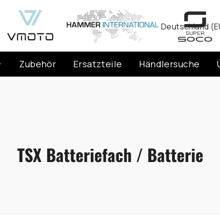
Währung
Deutschland (E
Zubehör
Ersatzteile
Händlersuche
TSX Batteriefach / Batterie