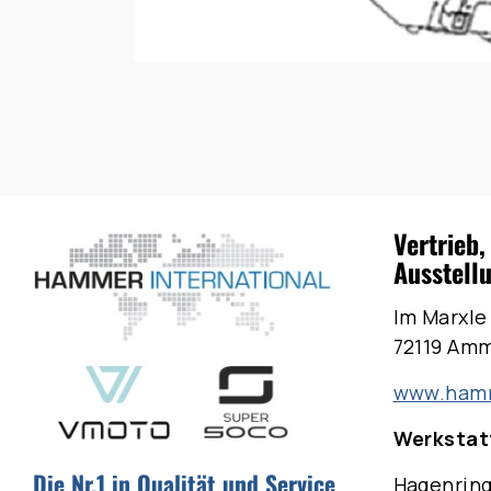
Vertrieb,
Ausstell
Im Marxle
72119 Am
www.hamm
Werkstatt
Die Nr.1 in Qualität und Service
Hagenring