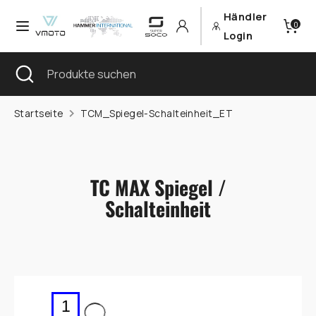
Direkt
Händler
Währung
0
zum
Deutschland (EUR €)
Login
Inhalt
Sprache
Suchen
Suche
Produkte
Deutsch
schließen
suchen
Suchen
Produkte
Startseite
TCM_Spiegel-Schalteinheit_ET
suchen
TC MAX Spiegel /
Schalteinheit