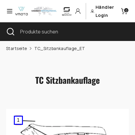
Direkt
Händler
Währung
0
zum
Deutschland (EUR €)
Login
Inhalt
Sprache
Suchen
Suche
Produkte
Deutsch
schließen
suchen
Suchen
Produkte
Startseite
TC_Sitzbankauflage_ET
suchen
TC Sitzbankauflage