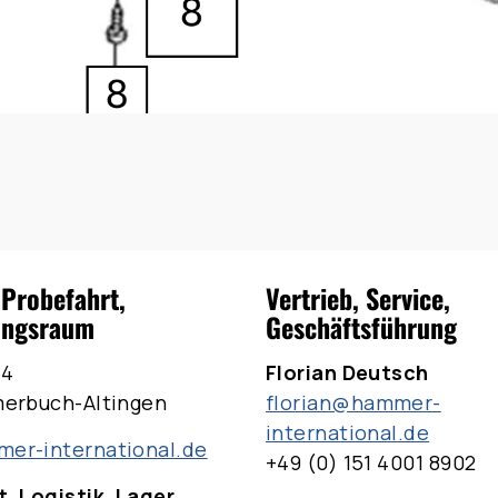
 Probefahrt,
Vertrieb, Service,
ungsraum
Geschäftsführung
 4
Florian Deutsch
merbuch-Altingen
florian@hammer-
international.de
er-international.de
+49 (0) 151 4001 8902
, Logistik, Lager