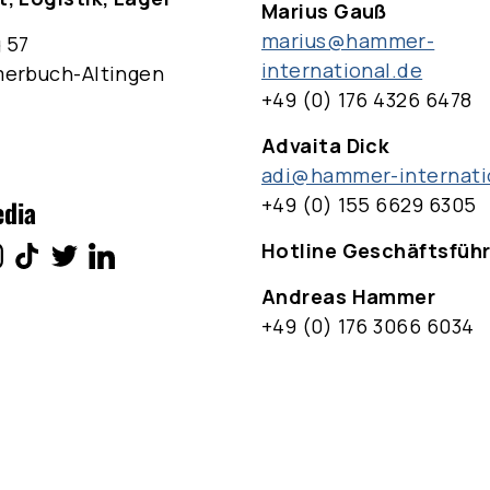
Marius Gauß
marius@hammer-
 57
international.de
merbuch-Altingen
+49 (0) 176 4326 6478
Advaita Dick
adi@hammer-internati
+49 (0) 155 6629 6305
edia
Hotline Geschäftsfüh
Andreas Hammer
+49 (0) 176 3066 6034