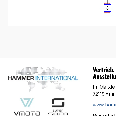
Vertrieb,
Ausstell
Im Marxle
72119 Am
www.hamm
Werkstatt