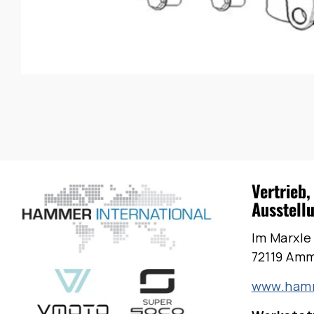
Vertrieb,
Ausstell
Im Marxle
72119 Am
www.hamm