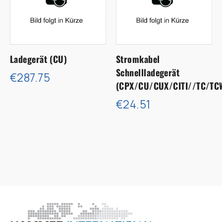
Ladegerät (CU)
Stromkabel
Schnellladegerät
€287.75
(CPX/CU/CUX/CITI//TC/TCW
€24.51