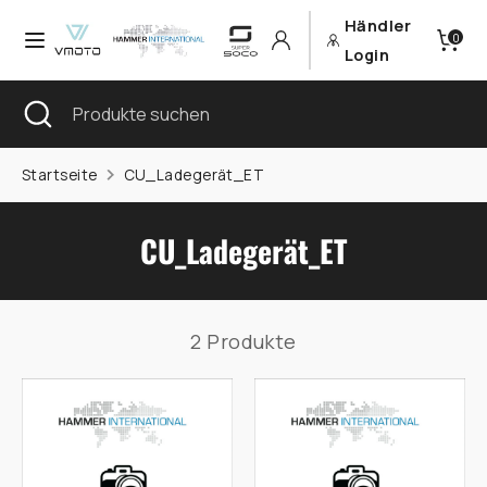
Direkt
Händler
Währung
Sprache
0
zum
Deutschland (EUR €)
Deutsch
Login
Inhalt
Suchen
Suche
Produkte
Suchen
Produkte
schließen
suchen
suchen
Startseite
CU_Ladegerät_ET
CU_Ladegerät_ET
2 Produkte