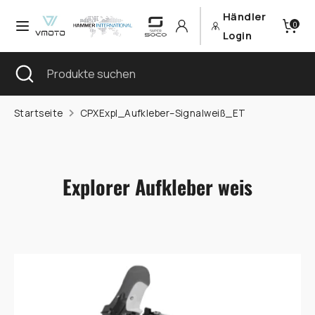
Direkt
Händler
Währung
0
zum
Deutschland (EUR €)
Login
Inhalt
Sprache
Suchen
Suche
Produkte
Deutsch
schließen
suchen
Suchen
Produkte
Startseite
CPXExpl_Aufkleber–Signalweiß_ET
suchen
Explorer Aufkleber weis