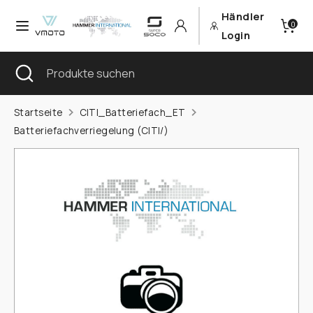
Direkt
Händler
Währung
0
zum
Deutschland (EUR €)
Login
Inhalt
Sprache
Suchen
Suche
Produkte
Deutsch
schließen
suchen
Suchen
Produkte
Startseite
CITI_Batteriefach_ET
suchen
Batteriefachverriegelung (CITI/)